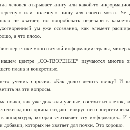
гда человек открывает книгу или какой-то информацион
тересную или полезную пищу для своего мозга. Ум 
пало не хватает, но попробовать переварить какое-н
ухотворенный ум уже осознанно, как элемент расшире
рошо, а что плохо.
биоэнергетике много всякой информации: травы, минералы
нашем центре „СО-ТВОРЕНИЕ” изучаются многие эн
щего плана и конкретные.
к-то ученик спросил: «Как долго лечить почку? И к
ветить на эти вопросы.
ма почка, как уже доказали ученые, состоит из клеток, 
еточки одного органа создают вокруг него энергетичес
ть аппаратура, которая считывает эту информацию. И 
и добавки, которых не хватает для почки. Это хорошо.