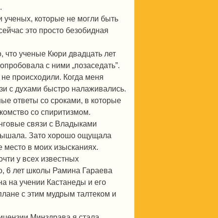
.
и ученых, которые не могли быть
сейчас это просто безобидная
о, что ученые Кюри двадцать лет
попробовала с ними „позаседать”.
ы не происходили. Когда меня
язи с духами быстро налаживались.
ые ответы со сроками, в которые
комство со спиритизмом.
линговые связи с Владыками
 слышала. Зато хорошо ощущала
е место в моих изысканиях.
очти у всех известных
о, 6 лет школы Рамина Гараева
на на учении Кастанеды и его
плане с этим мудрым талтеком и
лицензии Минздрава я стала