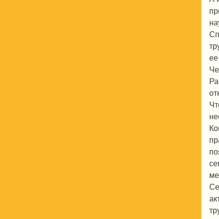
пр
на
Сп
тр
ее
Че
Ра
от
Чт
не
Ко
пр
по
се
ме
Се
ак
тр