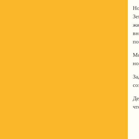
Но
Зе
жи
вн
по
Мо
но
За
со
Де
чт