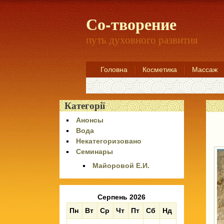
Со-творение
путь духовного развития
Головна
Косметика
Массаж
Категорії
Анонсы
Вода
Некатегоризовано
Семинары
Майоровой Е.И.
Серпень 2026
Пн
Вт
Ср
Чт
Пт
Сб
Нд