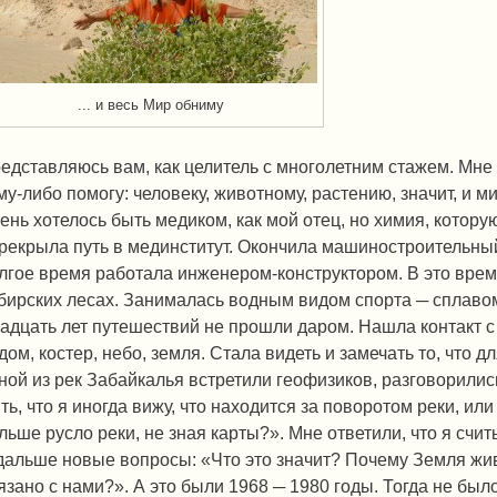
... и весь Мир обниму
едставляюсь вам, как целитель с многолетним стажем. Мне 
му-либо помогу: человеку, животному, растению, значит, и 
ень хотелось быть медиком, как мой отец, но химия, котору
рекрыла путь в мединститут. Окончила машиностроительный
лгое время работала инженером-конструктором. В это врем
бирских лесах. Занималась водным видом спорта ─ сплаво
адцать лет путешествий не прошли даром. Нашла контакт с
дом, костер, небо, земля. Стала видеть и замечать то, что д
ной из рек Забайкалья встретили геофизиков, разговорились
ть, что я иногда вижу, что находится за поворотом реки, или
льше русло реки, не зная карты?». Мне ответили, что я сч
дальше новые вопросы: «Что это значит? Почему Земля жива
язано с нами?». А это были 1968 ─ 1980 годы. Тогда не был