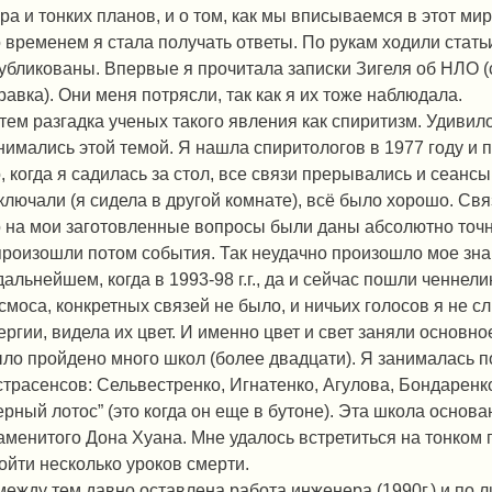
ра и тонких планов, и о том, как мы вписываемся в этот мир
 временем я стала получать ответы. По рукам ходили стать
убликованы. Впервые я прочитала записки Зигеля об НЛО (
равка). Они меня потрясли, так как я их тоже наблюдала.
тем разгадка ученых такого явления как спиритизм. Удивил
нимались этой темой. Я нашла спиритологов в 1977 году и 
, когда я садилась за стол, все связи прерывались и сеанс
ключали (я сидела в другой комнате), всё было хорошо. Св
 на мои заготовленные вопросы были даны абсолютно точн
произошли потом события. Так неудачно произошло мое зна
дальнейшем, когда в 1993-98 г.г., да и сейчас пошли ченне
смоса, конкретных связей не было, и ничьих голосов я не
ергии, видела их цвет. И именно цвет и свет заняли основно
ло пройдено много школ (более двадцати). Я занималась п
страсенсов: Сельвестренко, Игнатенко, Агулова, Бондаренк
ерный лотос” (это когда он еще в бутоне). Эта школа основа
аменитого Дона Хуана. Мне удалось встретиться на тонком 
ойти несколько уроков смерти.
между тем давно оставлена работа инженера (1990г.) и по 