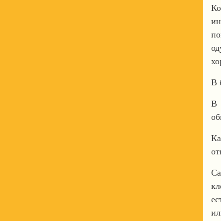
Ко
ин
по
од
хо
В 
В 
об
Ка
от
Са
кл
ес
ил