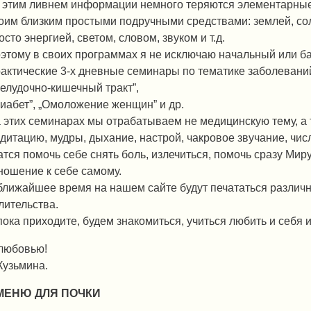
 этим ливнем информации немного теряются элементарные 
оим близким простыми подручными средствами: землей, сол
осто энергией, светом, словом, звуком и т.д.
этому в своих программах я не исключаю начальный или ба
актические 3-х дневные семинары по тематике заболеваний
елудочно-кишечный тракт”,
Диабет”, „Омоложение женщин” и др.
 этих семинарах мы отрабатываем не медицинскую тему, а 
дитацию, мудры, дыхание, настрой, чакровое звучание, числ
атся помочь себе снять боль, излечиться, помочь сразу Миру
ношение к себе самому.
ближайшее время на нашем сайте будут печататься различ
лительства.
пока приходите, будем знакомиться, учиться любить и себя и
любовью!
Кузьмина.
МЕНЮ ДЛЯ ПОЧКИ