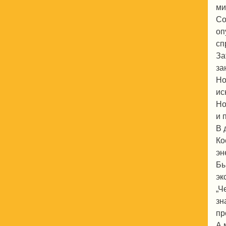
ми
Со
оп
сп
За
за
Но
ис
Но
и 
В 
Ко
эн
Бы
эк
„Ч
зн
пр
А 