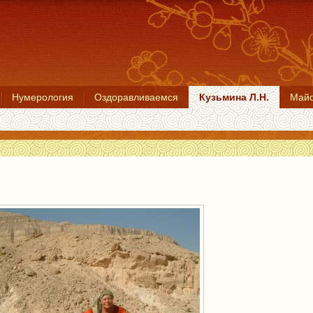
Нумерология
Оздоравливаемся
Кузьмина Л.Н.
Майо