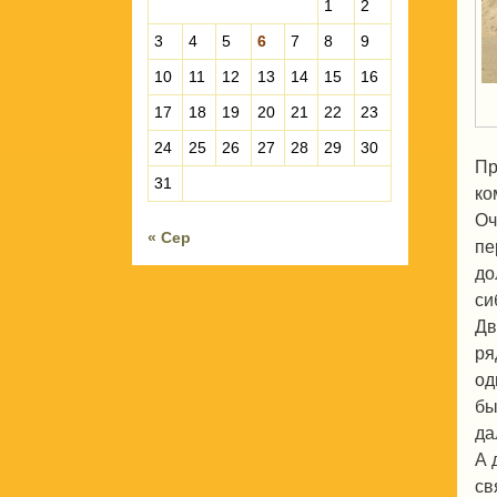
1
2
3
4
5
6
7
8
9
10
11
12
13
14
15
16
17
18
19
20
21
22
23
24
25
26
27
28
29
30
Пр
31
ко
Оч
« Сер
пе
до
си
Дв
ря
од
бы
да
А 
св