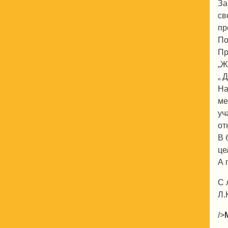
За
св
пр
По
Пр
„Ж
„ 
На
ме
уч
от
В 
це
А 
С 
Л.
/>