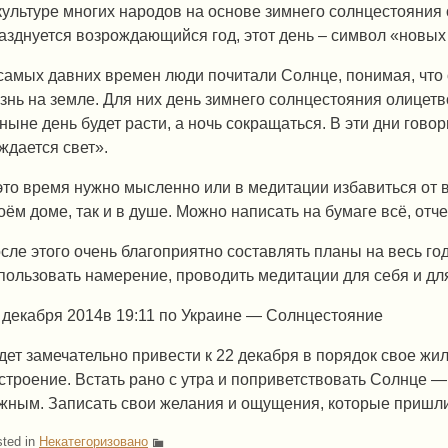
культуре многих народов на основе зимнего солнцестояния
азднуется возрождающийся год, этот день – символ «новых
самых давних времен люди почитали Солнце, понимая, что о
знь на земле. Для них день зимнего солнцестояния олицетв
ныне день будет расти, а ночь сокращаться. В эти дни гово
ждается свет».
это время нужно мысленно или в медитации избавиться от в
оём доме, так и в душе. Можно написать на бумаге всё, отче
сле этого очень благоприятно составлять планы на весь го
пользовать намерение, проводить медитации для себя и дл
 декабря 2014в 19:11 по Украине — Солнцестояние
дет замечательно привести к 22 декабря в порядок свое жи
строение. Встать рано с утра и поприветствовать Солнце — 
жным. Записать свои желания и ощущения, которые пришли
ted in
Некатегоризовано