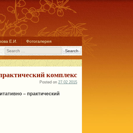
ова Е.И.
Фотогалерея
Search
практический комплекс
Posted on
27.02.2015
итативно – практический