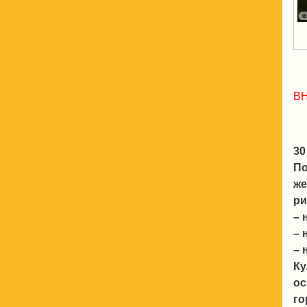
ВН
30
По
же
ри
– 
– 
– 
Ку
ос
го