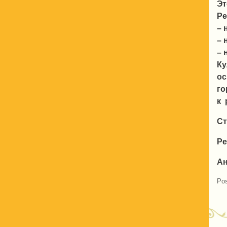
Эт
Ре
– 
– 
– 
Ку
ос
го
к 
Ст
Ре
Ан
Pos