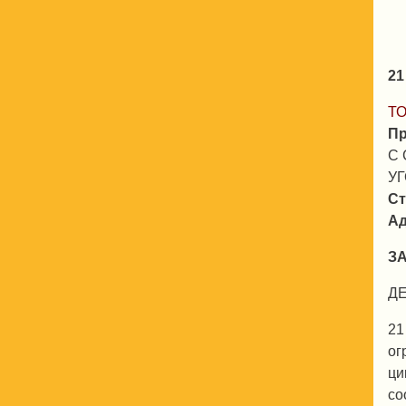
2
ТО
Пр
С
УГ
Ст
Ад
ЗА
Д
21
ог
ци
со