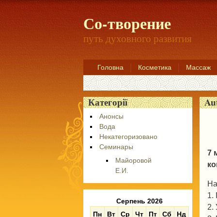
Со-творение
путь духовного развития
Головна
Косметика
Массаж
Au
Категорії
Анонсы
Вода
Некатегоризовано
Семинары
7 
Майоровой
ко
Е.И.
На
1.
Серпень 2026
2.
Пн
Вт
Ср
Чт
Пт
Сб
Нд