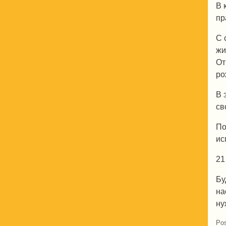
В 
пр
С 
жи
От
ро
В 
св
По
ис
21
Бу
на
ну
Pos