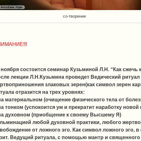
со-творение
ИМАНИЕ!!!
 ноября состоится семинар Кузьминой Л.Н. “Как сжечь 
сле лекции Л.Н.Кузьмина проведет Ведический ритуал
ртвоприношения злаковых зерен(как символ зерен карм
туала отразится на трех уровнях:
на материальном (очищение физического тела от болез
на тонком (успокоится ум и прекратит наработку новой
на духовном (приобщение к своему Высшему Я)
льминацией любой духовной практики, любого жертво
вобождение от ложного эго. Как символ ложного эго, в 
рит. Ведущий ритуала, с помощью мантр и священного 