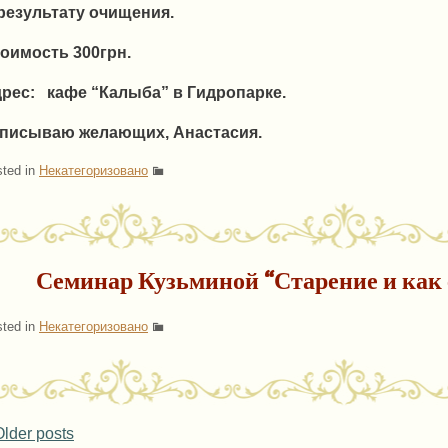
результату очищения.
оимость 300грн.
рес: кафе “Калыба” в Гидропарке.
писываю желающих, Анастасия.
ted in
Некатегоризовано
Семинар Кузьминой “Старение и как 
ted in
Некатегоризовано
ost navigation
lder posts