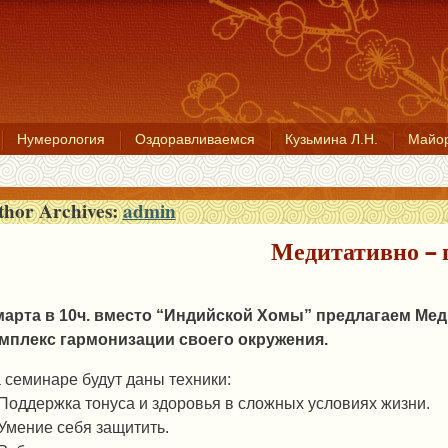
Нумерология
Оздоравливаемся
Кузьмина Л.Н.
Майор
thor Archives:
admin
Медитативно – 
марта в 10ч. вместо “Индийской Хомы” предлагаем Мед
мплекс гармонизации своего окружения.
 семинаре будут даны техники:
 Поддержка тонуса и здоровья в сложных условиях жизни.
 Умение себя защитить.