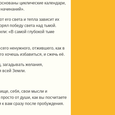
 основаны циклические календари,
 начинаний».
т его света и тепла зависит их
орял победу света над тьмой.
рили: «В самой глубокой тьме
сего ненужного, отжившего, как в
го хочешь избавиться, и сжечь её.
д, загадывать желания,
я всей Земли.
лище, себя, свои мысли и
просто от души, как вы посчитаете
 к вам сразу после пробуждения.