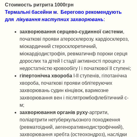
Стоимость ритрита 1000грн
Термальні басейни м. Берегово рекомендують
для
лікування наступних захворювань
:
захворювання серцево-судинної системи
,
початкові прояви атеросклерозу. кардіосклероз,
міокардичний стеросклоретичний,
міокардіодистрофія, ревматичнф пороки серця
дорослих та дітей І стадії активності процесу з
недостатністю кровообігу І і початкової ІІ ступені;
гіпертонічна хвороба
І-ІІ ступенів, гіпотанічна
хвороба, початкові прояви облітеруючих
захворювань судин кінцівок, варикозне
захворювання вен і післятромбофлебітичний с-
м;
захворювання органів руху
-артрити,
поліартрити нетуберкульозного походження
(ревматоідний, аегеноративнодистрофічний),
захворювання хребта (остеохондроз), наслідки