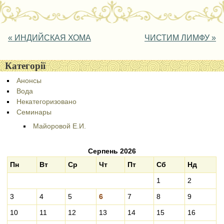
Post navigation
«
ИНДИЙСКАЯ ХОМА
ЧИСТИМ ЛИМФУ
»
Категорії
Анонсы
Вода
Некатегоризовано
Семинары
Майоровой Е.И.
Серпень 2026
Пн
Вт
Ср
Чт
Пт
Сб
Нд
1
2
3
4
5
6
7
8
9
10
11
12
13
14
15
16