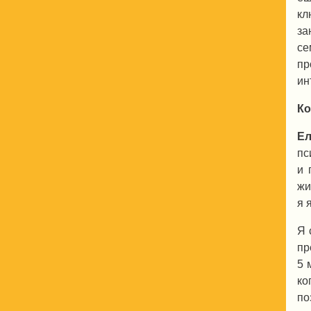
кл
за
се
пр
ин
Ко
Ел
пс
и 
жи
я 
Я 
пр
5 
ко
по