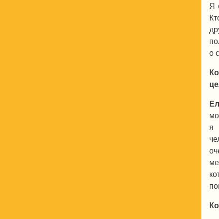
Я 
Кт
др
по
о 
К
це
Ел
мо
я 
че
оч
ме
ко
по
Ко