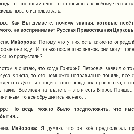
когда ты это понимаешь, ты относишься к любому человеку, ка
жешь просто использовать.
рр.: Как Вы думаете, почему знания, которые несёт
мого, не воспринимает Русская Православная Церковь
ена Майорова:
Потому что у них есть какие-то определ
торые они ждут. И только после этих знаков, они могут при
аки не пропустили?
потом я считаю, что когда Григорий Петрович заявил о то
суса Христа, то его немножко неправильно поняли, всё 
ждены в Духе, и процесс этого рождения произошёл, пот
е такие. Все люди на планете – это и есть Второе Пришест
иничным, то все обрушились на него…
рр.: Но ведь можно было предположить, что име
обытия…
ена Майорова:
Я думаю, что он всё предполагал, пр