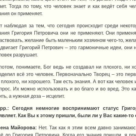
ает. Тогда по тому, что человек знает и как ведёт себя че
ания он применяет.
т наблюдая за тем, что сегодня происходит среди некотор
ания Григория Петровича они не применяют. Они применя
аствовать, желание быть маленьким хозяином чего-то, желан
двигает Григорий Петрович – это гармоничные идеи, они н
ловек разрушает.
потом, понимаете, Бог ведь не создавал ни плохого, ни х
зделил всё это человек. Первоначально Творец – это перв
 плохого, ни хорошего. Там есть знания. А вот как человек 
прос. Их можно использовать и во благо и во вред. Это к
ить, а нужная доза – исцелит.
рр.: Сегодня немногие воспринимают статус Григ
являет. Как Вы к этому пришли, были ли у Вас какие-то
ена Майорова:
Нет. Так как я этим всем давно занимаю
ё до Григория Петровича. Когда его знания пришли, я пон