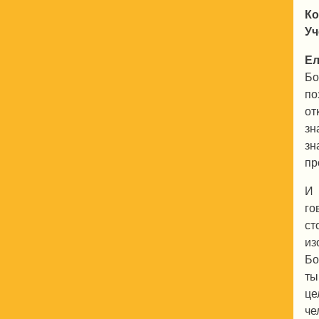
Ко
Уч
Ел
Бо
по
от
зн
зн
пр
И 
го
ст
из
Бо
ты
це
че