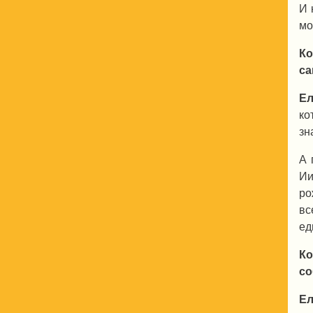
И 
мо
Ко
са
Ел
ко
зн
А 
Ии
ро
вс
ед
Ко
с
Ел