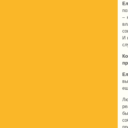
Ел
по
– 
вл
со
И 
сл
Ко
пр
Ел
вы
ещ
Лю
ре
бы
со
пр