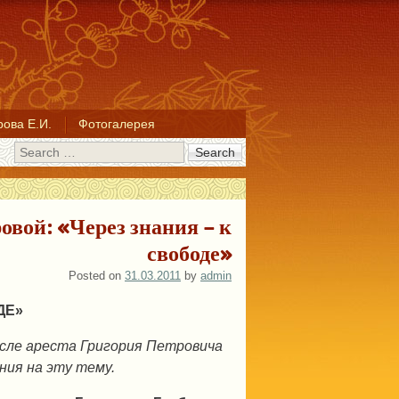
ова Е.И.
Фотогалерея
Search
вой: «Через знания – к
свободе»
Posted on
31.03.2011
by
admin
ДЕ»
осле ареста Григория Петровича
ния на эту тему.