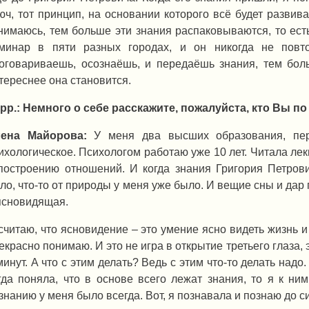
юч, тот принцип, на основании которого всё будет развив
нимаюсь, тем больше эти знания распаковываются, то ест
минар в пяти разных городах, и он никогда не повт
оговариваешь, осознаёшь, и передаёшь знания, тем бо
тереснее она становится.
рр.: Немного о себе расскажите, пожалуйста, кто Вы п
ена Майорова:
У меня два высших образования, пер
ихологическое. Психологом работаю уже 10 лет. Читала л
построению отношений. И когда знания Григория Петрови
ло, что-то от природы у меня уже было. И вещие сны и дар 
ясновидящая.
считаю, что ясновидение – это умение ясно видеть жизнь и 
екрасно понимаю. И это не игра в открытие третьего глаза, 
минут. А что с этим делать? Ведь с этим что-то делать надо.
гда поняла, что в основе всего лежат знания, то я к ни
знанию у меня было всегда. Вот, я познавала и познаю до си