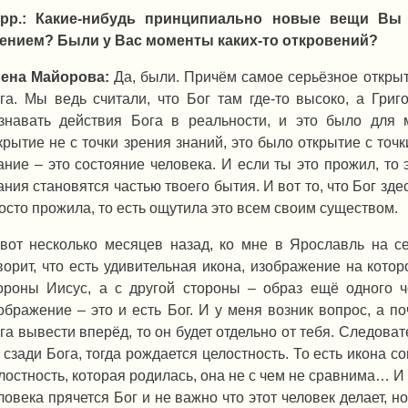
рр.: Какие-нибудь принципиально новые вещи Вы 
ением? Были у Вас моменты каких-то откровений?
ена Майорова:
Да, были. Причём самое серьёзное открыт
га. Мы ведь считали, что Бог там где-то высоко, а Григ
знавать действия Бога в реальности, и это было для
крытие не с точки зрения знаний, это было открытие с точ
ание – это состояние человека. И если ты это прожил, то э
ания становятся частью твоего бытия. И вот то, что Бог здес
осто прожила, то есть ощутила это всем своим существом.
вот несколько месяцев назад, ко мне в Ярославль на с
ворит, что есть удивительная икона, изображение на которо
ороны Иисус, а с другой стороны – образ ещё одного ч
ображение – это и есть Бог. И у меня возник вопрос, а п
га вывести вперёд, то он будет отдельно от тебя. Следоват
 сзади Бога, тогда рождается целостность. То есть икона с
лостность, которая родилась, она не с чем не сравнима… И 
ловека прячется Бог и не важно что этот человек делает, но