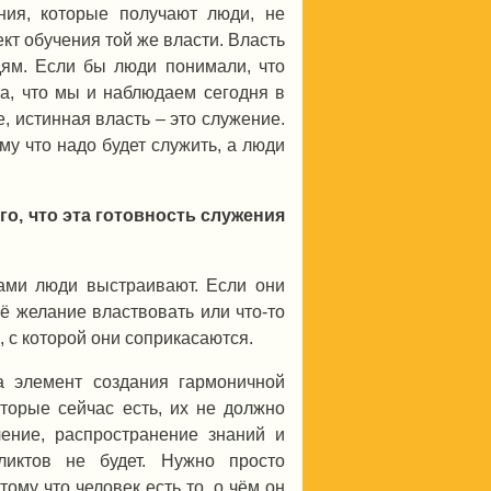
ния, которые получают люди, не
кт обучения той же власти. Власть
дям. Если бы люди понимали, что
ка, что мы и наблюдаем сегодня в
, истинная власть – это служение.
ому что надо будет служить, а люди
ого, что эта готовность служения
ами люди выстраивают. Если они
оё желание властвовать или что-то
ь, с которой они соприкасаются.
 элемент создания гармоничной
оторые сейчас есть, их не должно
ение, распространение знаний и
ликтов не будет. Нужно просто
тому что человек есть то, о чём он