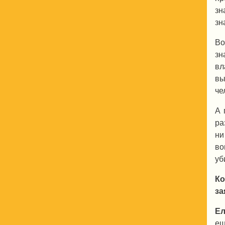
зн
зн
Во
зн
вл
вы
че
А 
ра
ни
во
уб
Ко
за
Ел
ещ