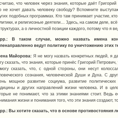
считаю, что человек через знания, которые даёт Григорий
о не хочет давать человеку свободу? Вспомните выступ
угих подобных программах. Кто там принимает участие, кто
литики, и религиозные деятели… Здесь, на самом деле, всё 
структурах, а о личностной позиции каждого, потому что я ве
орр.: В таком случае, можно назвать имена кон
ленаправленно ведут политику по уничтожению этих 
ена Майорова:
Я не могу назвать конкретных людей, я д
гу сказать, что знания, которые принёс Григорий Петрович
могу сказать, что, с одной стороны, они несут колосса
ловеческого сознания, человеческой Души и Духа. С дру
ень мощное развитие социума, развитие политических 
дицины и других направлений жизни человека. И в цело
торые не понимают, что за этими знаниями стоит. Ведь 
нимания жизни и понимания того, что эти знания создают, т
рр.: Вы хотите сказать, что в основе противостояния