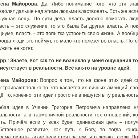
ена Майорова:
Да. Либо понимание того, что эти зна
зволят дальше над этими людьми властвовать. Есть же аспе
нужная вещь. По сути дела, власть должна помогать лю
асть – это служение, то это была бы другая власть. А по
циуме, власть – это попытка устроить свою жизнь. А вообще
когда люди это поймут, то мало кто полезет во власть. Пот
ужить не хотят.
рр.: Знаете, вот как-то не возникло у меня ощущения т
исутствует в реальности. Всё как-то на уровне идей.
ена Майорова:
Вопрос в том, что на фоне этих идей с
страивают только то, что касается их личных амбиций, св
ё, то, конечно, эти идеи просто не впишутся в ту реальност
бая идея в Учении Григория Петровича направлена на
альности, а в гармоничной реальности тех отношений, к
ть. Причём если у всех будет одинаковая цель – получ
бственное развитие, как путь к Богу, то тогда конф
осматривать, какие цели стоят за тем, что делают люди. По