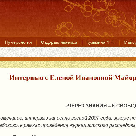
Нумерология
Оздоравливаемся
Кузьмина Л.Н.
Майор
Интервью с Еленой Ивановной Майоро
«ЧЕРЕЗ ЗНАНИЯ – К СВОБО
имечание: интервью записано весной 2007 года, вскоре п
абового, в рамках проведения журналистского расследова