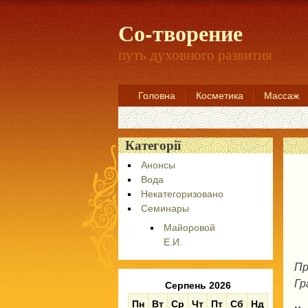
Со-творение
путь духовного развития
Головна
Косметика
Массаж
Категорії
Анонсы
Вода
Некатегоризовано
Семинары
Майоровой
Е.И.
Пр
Гр
Серпень 2026
Пн
Вт
Ср
Чт
Пт
Сб
Нд