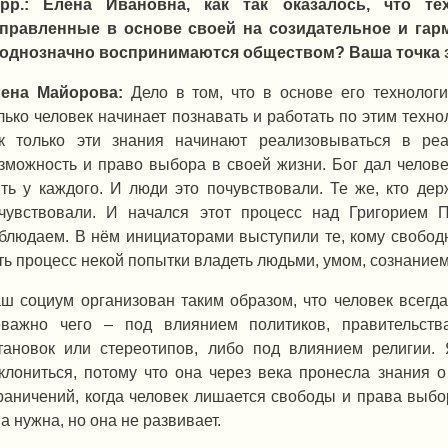
рр.: Елена Ивановна, как так оказалось, что те
правленные в основе своей на созидательное и гарм
однозначно воспринимаются обществом? Ваша точка 
ена Майорова:
Дело в том, что в основе его технолог
лько человек начинает познавать и работать по этим техн
к только эти знания начинают реализовываться в реа
зможность и право выбора в своей жизни. Бог дал челове
ть у каждого. И люди это почувствовали. Те же, кто де
чувствовали. И начался этот процесс над Григорием 
блюдаем. В нём инициаторами выступили те, кому свобод
ть процесс некой попытки владеть людьми, умом, сознанием
ш социум организован таким образом, что человек всегда
важно чего – под влиянием политиков, правительства
тановок или стереотипов, либо под влиянием религии. 
клониться, потому что она через века пронесла знания о
раничений, когда человек лишается свободы и права выбор
а нужна, но она не развивает.