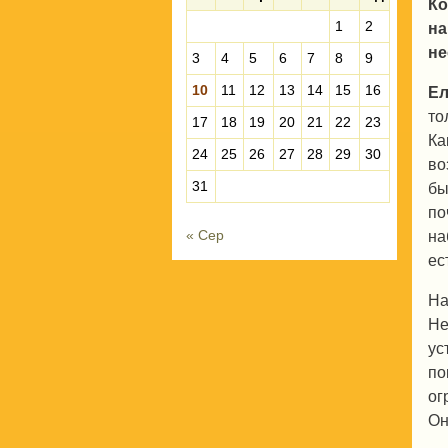
Ко
1
2
на
не
3
4
5
6
7
8
9
10
11
12
13
14
15
16
Ел
то
17
18
19
20
21
22
23
Ка
24
25
26
27
28
29
30
во
31
бы
по
« Сер
на
ес
На
Не
ус
по
ог
Он