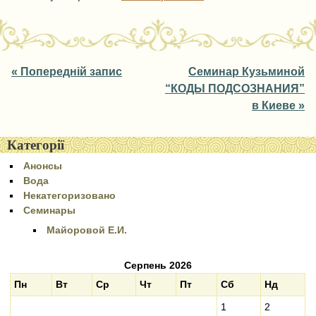
Post navigation
«
Попередній запис
Семинар Кузьминой
“КОДЫ ПОДСОЗНАНИЯ”
в Киеве
»
Категорії
Анонсы
Вода
Некатегоризовано
Семинары
Майоровой Е.И.
Серпень 2026
Пн
Вт
Ср
Чт
Пт
Сб
Нд
1
2