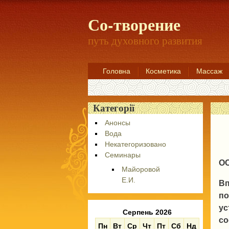
Со-творение
путь духовного развития
Головна
Косметика
Массаж
Категорії
Анонсы
Вода
Некатегоризовано
Семинары
О
Майоровой
Е.И.
Вп
по
ус
Серпень 2026
со
Пн
Вт
Ср
Чт
Пт
Сб
Нд