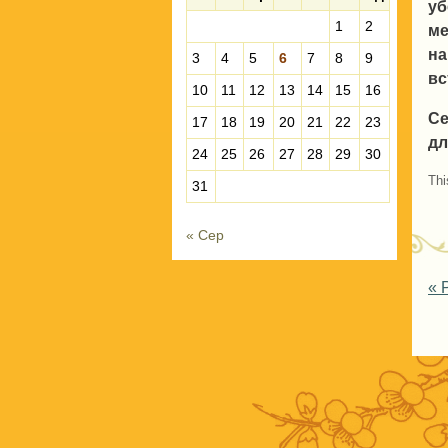
уб
1
2
ме
на
3
4
5
6
7
8
9
вс
10
11
12
13
14
15
16
Се
17
18
19
20
21
22
23
дл
24
25
26
27
28
29
30
Thi
31
« Сер
P
«
Р